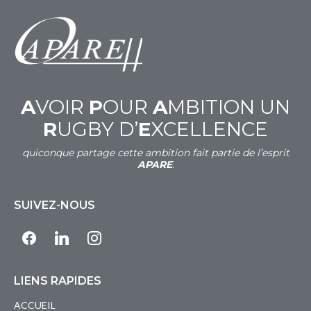
A
VOIR
P
OUR
A
MBITION UN
R
UGBY D’
E
XCELLENCE
quiconque partage cette ambition fait partie de l’esprit
APARE
.
SUIVEZ-NOUS
facebook
linkedin
instagram
LIENS RAPIDES
ACCUEIL