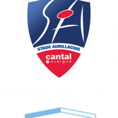
AURILLAC
GRANCHO CAROLE
Stade Aurillacois Cantal Auvergne
PRO D2