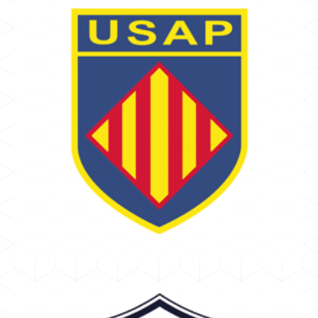
PERPIGNAN
RODOR NICOLAS
USAP - Union sportive Arlequins Perpignan-Roussillon
TOP 14