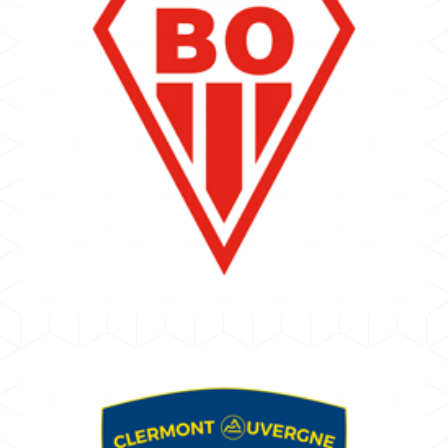
BIARRITZ
VINCENT AZOULAY
Biarritz Olympique Pays Basque
PRO D2