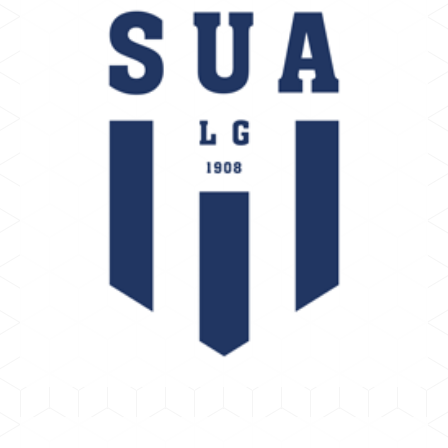
AGEN
BERTRANDIAS GILLES
Sporting Union Agen
PRO D2