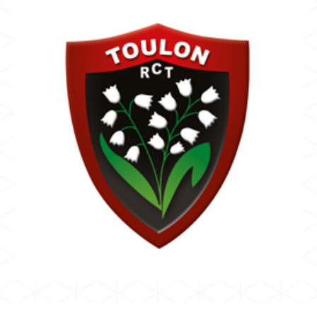
TOULON
BLACHÈRE PATRICE ET ROUARD OLIVIER
Rugby Club Toulonnais
TOP 14