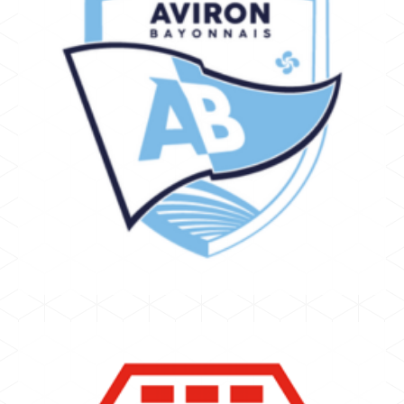
BAYONNE
MEYZENC MANEX
Aviron Bayonnais
TOP 14