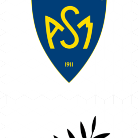
CLERMONT
BERTIN GÉRARD
ASM Clermont Auvergne
TOP 14