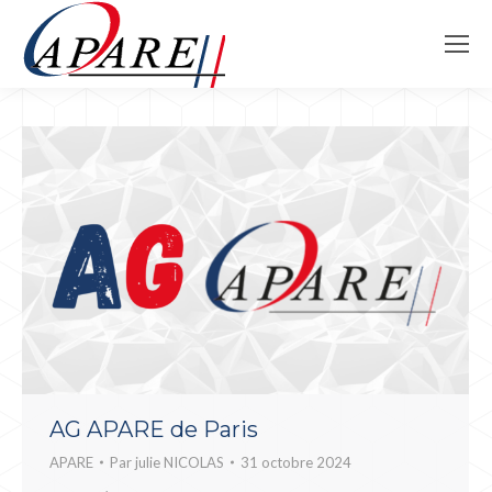
AG APARE de Paris
APARE
Par
julie NICOLAS
31 octobre 2024