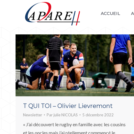
ACCUEIL
A
T QUI TOI – Olivier Lievremont
Newsletter
Par
julie NICOLAS
5 décembre 2022
« J’ai découvert le rugby en famille avec les cousins
et les oncles mais j’ai réellement commencé le