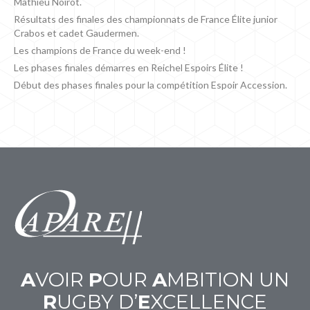
Mathieu Noirot.
Résultats des finales des championnats de France Élite junior
Crabos et cadet Gaudermen.
Les champions de France du week-end !
Les phases finales démarres en Reichel Espoirs Élite !
Début des phases finales pour la compétition Espoir Accession.
A
VOIR
P
OUR
A
MBITION UN
R
UGBY D’
E
XCELLENCE