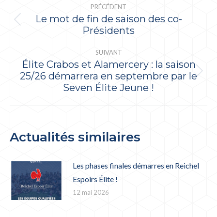
PRÉCÉDENT
ARTICLE
Le mot de fin de saison des co-
Article
Présidents
précédent
:
SUIVANT
Élite Crabos et Alamercery : la saison
25/26 démarrera en septembre par le
Article
Seven Élite Jeune !
suivant
:
Actualités similaires
Les phases finales démarres en Reichel
Espoirs Élite !
12 mai 2026