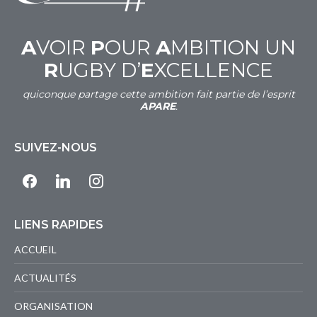
A
VOIR
P
OUR
A
MBITION UN
R
UGBY D’
E
XCELLENCE
quiconque partage cette ambition fait partie de l’esprit
APARE
.
SUIVEZ-NOUS
facebook
linkedin
instagram
LIENS RAPIDES
ACCUEIL
ACTUALITÉS
ORGANISATION