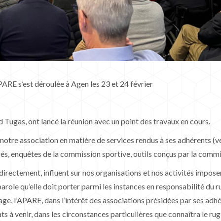
ARE s’est déroulée à Agen les 23 et 24 février
 Tugas, ont lancé la réunion avec un point des travaux en cours.
otre association en matière de services rendus à ses adhérents (veil
gés, enquêtes de la commission sportive, outils conçus par la commi
directement, influent sur nos organisations et nos activités impos
arole qu’elle doit porter parmi les instances en responsabilité du r
age, l’APARE, dans l’intérêt des associations présidées par ses adhé
s à venir, dans les circonstances particulières que connaîtra le rug