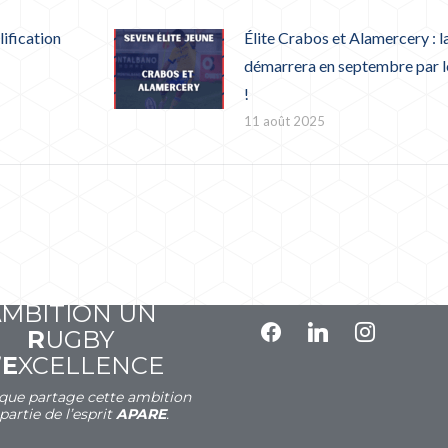
lification
Élite Crabos et Alamercery : l
démarrera en septembre par le
!
11 août 2025
A
VOIR
P
OUR
SUIVEZ-NOUS
A
MBITION UN
facebook
linkedin
instagram
R
UGBY
’
E
XCELLENCE
que partage cette ambition
 partie de l’esprit
APARE
.