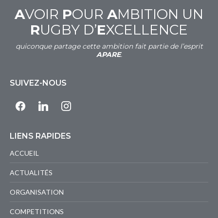
A
VOIR
P
OUR
A
MBITION UN
R
UGBY D’
E
XCELLENCE
quiconque partage cette ambition fait partie de l’esprit
APARE
.
SUIVEZ-NOUS
facebook
linkedin
instagram
LIENS RAPIDES
ACCUEIL
ACTUALITÉS
ORGANISATION
COMPETITIONS