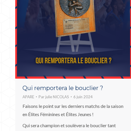
Qui remportera le bouclier ?
APARE
Par
julie NICOLAS
6 juin 2024
Faisons le point sur les derniers matchs de la saison
en Élites Féminines et Élites Jeunes !
Qui sera champion et soulèvera le bouclier tant