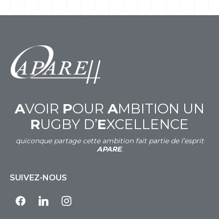
A
VOIR
P
OUR
A
MBITION UN
R
UGBY D’
E
XCELLENCE
quiconque partage cette ambition fait partie de l’esprit
APARE
.
SUIVEZ-NOUS
facebook
linkedin
instagram