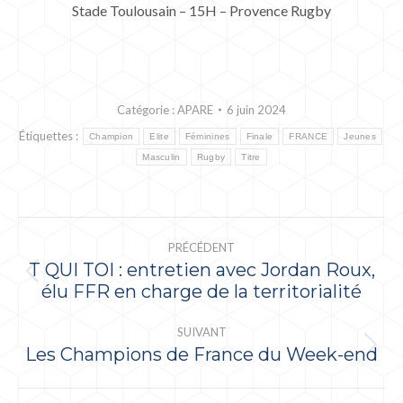
Stade Toulousain – 15H – Provence Rugby
Catégorie :
APARE
6 juin 2024
Étiquettes :
Champion
Elite
Féminines
Finale
FRANCE
Jeunes
Masculin
Rugby
Titre
NAVIGATION
PRÉCÉDENT
ARTICLE
T QUI TOI : entretien avec Jordan Roux,
Article
élu FFR en charge de la territorialité
précédent
:
SUIVANT
Les Champions de France du Week-end
Article
suivant