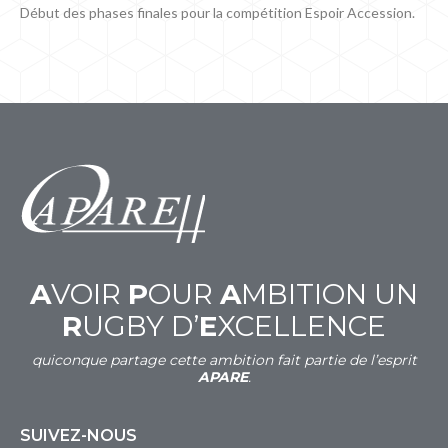
Début des phases finales pour la compétition Espoir Accession.
A
VOIR
P
OUR
A
MBITION UN
R
UGBY D’
E
XCELLENCE
quiconque partage cette ambition fait partie de l’esprit
APARE
.
SUIVEZ-NOUS