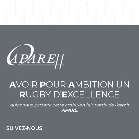
A
VOIR
P
OUR
A
MBITION UN
R
UGBY D’
E
XCELLENCE
quiconque partage cette ambition fait partie de l’esprit
APARE
.
SUIVEZ-NOUS