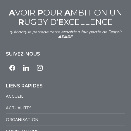
A
VOIR
P
OUR
A
MBITION UN
R
UGBY D’
E
XCELLENCE
quiconque partage cette ambition fait partie de l’esprit
APARE
.
SUIVEZ-NOUS
facebook
linkedin
instagram
LIENS RAPIDES
ACCUEIL
ACTUALITÉS
ORGANISATION