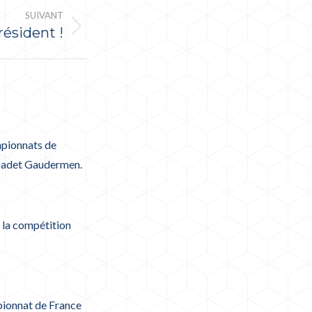
SUIVANT
résident !
mpionnats de
 cadet Gaudermen.
 la compétition
pionnat de France