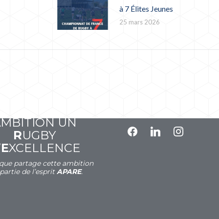
à 7 Élites Jeunes
25 mars 2026
A
VOIR
P
OUR
SUIVEZ-NOUS
A
MBITION UN
facebook
linkedin
instagram
R
UGBY
’
E
XCELLENCE
que partage cette ambition
 partie de l’esprit
APARE
.