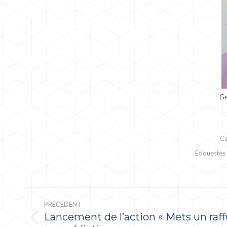
Ge
Ca
Étiquettes
NAVIGATION
ARTICLE
PRÉCÉDENT
Lancement de l’action « Mets un raff
Article