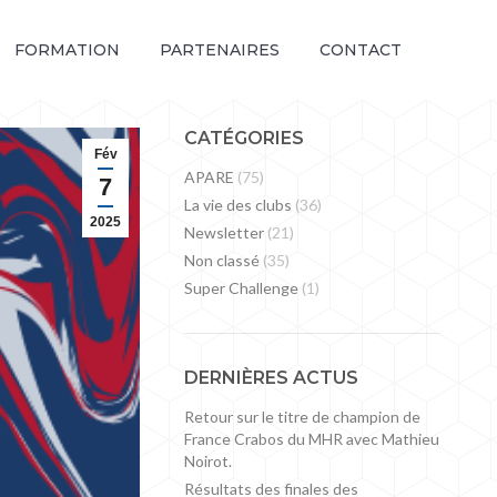
FORMATION
PARTENAIRES
CONTACT
CATÉGORIES
Fév
APARE
(75)
7
La vie des clubs
(36)
2025
Newsletter
(21)
Non classé
(35)
Super Challenge
(1)
DERNIÈRES ACTUS
Retour sur le titre de champion de
France Crabos du MHR avec Mathieu
Noirot.
Résultats des finales des