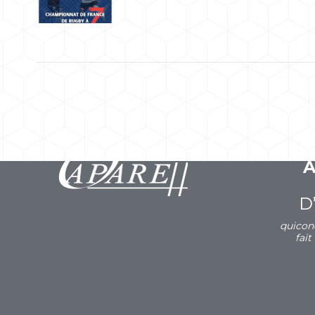
D
quicon
fait