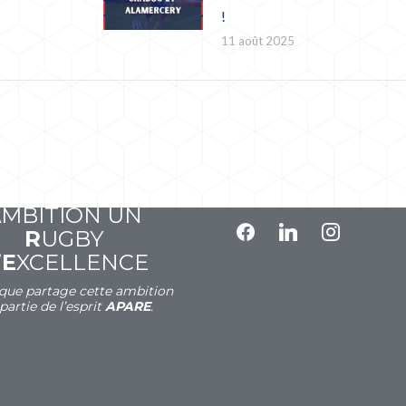
!
11 août 2025
A
VOIR
P
OUR
SUIVEZ-NOUS
A
MBITION UN
facebook
linkedin
instagram
R
UGBY
’
E
XCELLENCE
que partage cette ambition
 partie de l’esprit
APARE
.