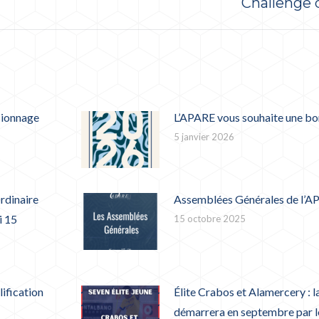
Challenge 
suivant
:
sionnage
L’APARE vous souhaite une bo
5 janvier 2026
rdinaire
Assemblées Générales de l’A
i 15
15 octobre 2025
lification
Élite Crabos et Alamercery : l
démarrera en septembre par le