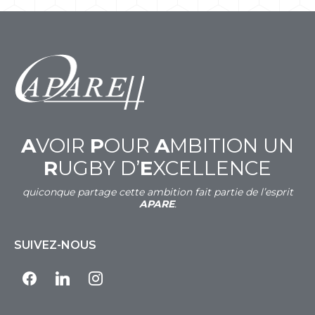
A
VOIR
P
OUR
A
MBITION UN
R
UGBY D’
E
XCELLENCE
quiconque partage cette ambition fait partie de l’esprit
APARE
.
SUIVEZ-NOUS
facebook
linkedin
instagram