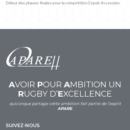
Début des phases finales pour la compétition Espoir Accession.
A
VOIR
P
OUR
A
MBITION UN
R
UGBY D’
E
XCELLENCE
quiconque partage cette ambition fait partie de l’esprit
APARE
.
SUIVEZ-NOUS