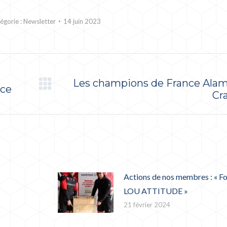
égorie :
Newsletter
14 juin 2023
Les champions de France Alam
nce
Article
Cr
suivant
:
Actions de nos membres : « Fo
LOU ATTITUDE »
21 février 2024