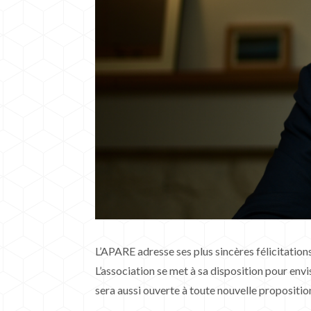
L’APARE adresse ses plus sincères félicitations
L’association se met à sa disposition pour envi
sera aussi ouverte à toute nouvelle proposit