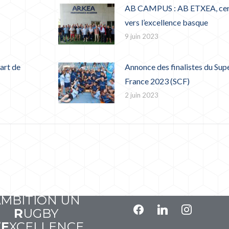
AB CAMPUS : AB ETXEA, cent
vers l’excellence basque
9 juin 2023
rt de
Annonce des finalistes du Sup
France 2023 (SCF)
2 juin 2023
A
VOIR
P
OUR
SUIVEZ-NOUS
A
MBITION UN
facebook
linkedin
instagram
R
UGBY
’
E
XCELLENCE