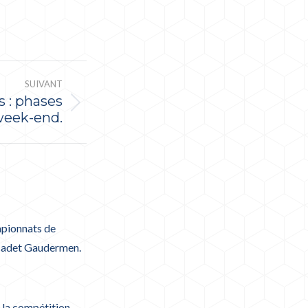
SUIVANT
 : phases
 week-end.
mpionnats de
 cadet Gaudermen.
 la compétition