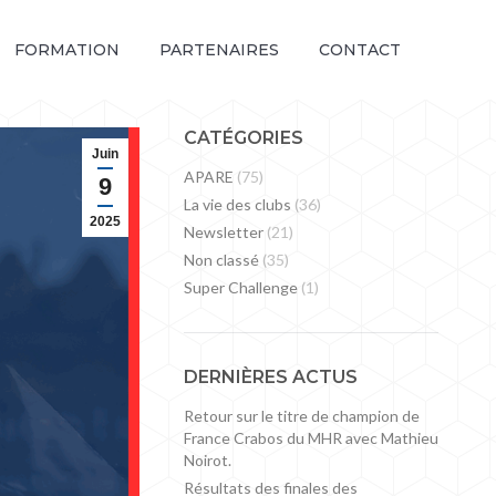
FORMATION
PARTENAIRES
CONTACT
CATÉGORIES
Juin
APARE
(75)
9
La vie des clubs
(36)
2025
Newsletter
(21)
Non classé
(35)
Super Challenge
(1)
DERNIÈRES ACTUS
Retour sur le titre de champion de
France Crabos du MHR avec Mathieu
Noirot.
Résultats des finales des