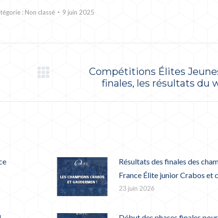
tégorie :
Non classé
9 juin 2025
Compétitions Élites Jeunes
Article
finales, les résultats du
suivant
:
ce
Résultats des finales des cha
France Élite junior Crabos et
23 juin 2026
!
Début des phases finales pour