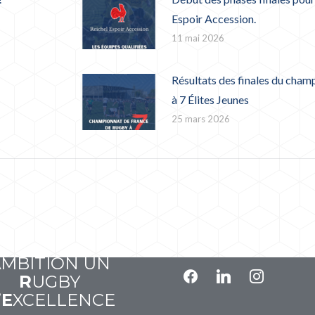
Espoir Accession.
11 mai 2026
Résultats des finales du cham
à 7 Élites Jeunes
25 mars 2026
A
VOIR
P
OUR
SUIVEZ-NOUS
A
MBITION UN
facebook
linkedin
instagram
R
UGBY
’
E
XCELLENCE