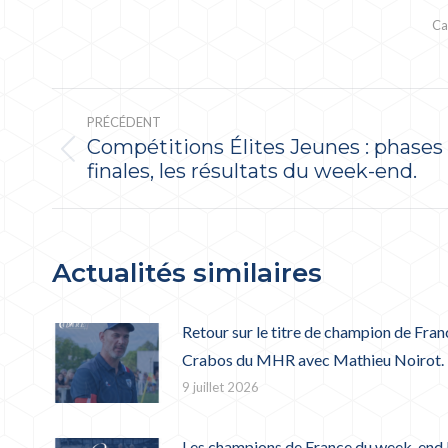
Ca
NAVIGATION
ARTICLE
PRÉCÉDENT
Compétitions Élites Jeunes : phases
Article
finales, les résultats du week-end.
précédent
:
Actualités similaires
Retour sur le titre de champion de Fran
Crabos du MHR avec Mathieu Noirot.
9 juillet 2026
Les champions de France du week-end 