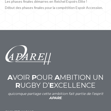
Les phases finales démarres en Reichel Espoirs Élite !
Début des phases finales pour la compétition Espoir Accession.
A
VOIR
P
OUR
A
MBITION UN
R
UGBY D’
E
XCELLENCE
quiconque partage cette ambition fait partie de l’esprit
APARE
.