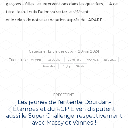
garçons – filles, les interventions dans les quartiers, … A ce
titre, Jean-Louis Delon va rester le référent
et le relais de notre association auprès de l’APARE.
Catégorie :
La vie des clubs
20 juin 2024
Étiquettes :
APARE
Association
Colomiers
FRANCE
Nouveau
Président
Rugby
Skrela
NAVIGATION
PRÉCÉDENT
ARTICLE
Les jeunes de l’entente Dourdan-
Étampes et du RCP Elven disputent
Article
aussi le Super Challenge, respectivement
précédent
avec Massy et Vannes !